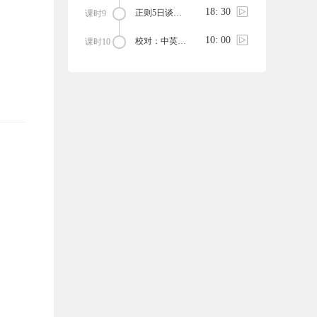
18: 30
正则5日谈——day5
课时9
10: 00
校对：中英混杂的书籍如何校对
课时10