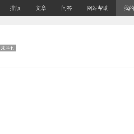
排版
文章
问答
网站帮助
我
未学过