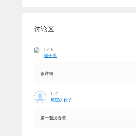
讨论区
Lv16
傾子墨
很详细
Lv7
疯狂的轮子
第一遍没看懂