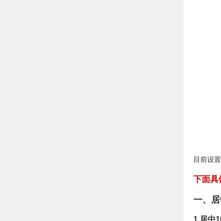
目前设置
下面具
一、居
1.居中1