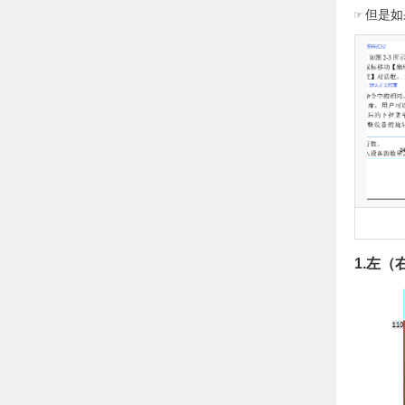
☞ 但是
1.左（