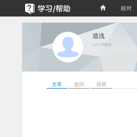
校对
逍浅
Lv1 | 28积分
文章
提问
回答