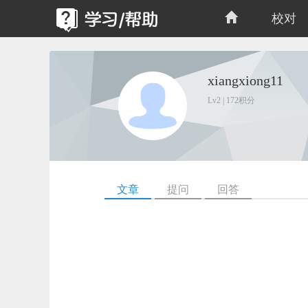
校对
xiangxiong11
Lv2 | 172积分
文章
提问
回答