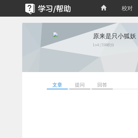
校对
原来是只小狐妖
Lv4 | 558积分
文章
提问
回答