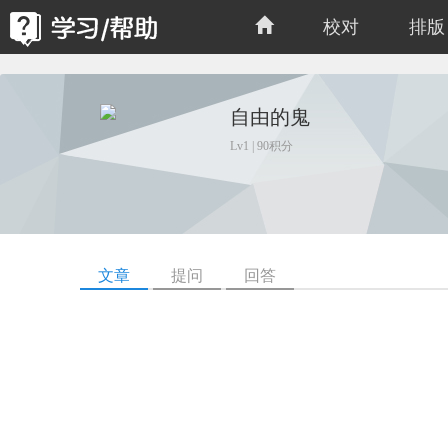
校对
排版
自由的鬼
Lv1 | 90积分
文章
提问
回答